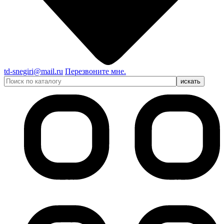
td-snegiri@mail.ru
Перезвоните мне.