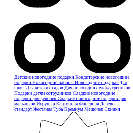
Детские новогодние подарки
Кондитерские новогодние
подарки
Новогодние наборы
Новогодние подарки
Для
школ
Для детских садов
Для новогодних елок/утреников
Подарки детям сотрудников
Сладкие новогодние
подарки для девочек
Сладкие новогодние подарки для
мальчиков
Игрушка
Картонная
Фанерная
Дерево
стандарт
Жестяная
Туба
Премиум
Мешочек
Скидки