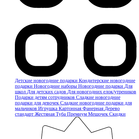
Детские новогодние подарки
Кондитерские новогодние
подарки
Новогодние наборы
Новогодние подарки
Для
школ
Для детских садов
Для новогодних елок/утреников
Подарки детям сотрудников
Сладкие новогодние
подарки для девочек
Сладкие новогодние подарки для
мальчиков
Игрушка
Картонная
Фанерная
Дерево
стандарт
Жестяная
Туба
Премиум
Мешочек
Скидки