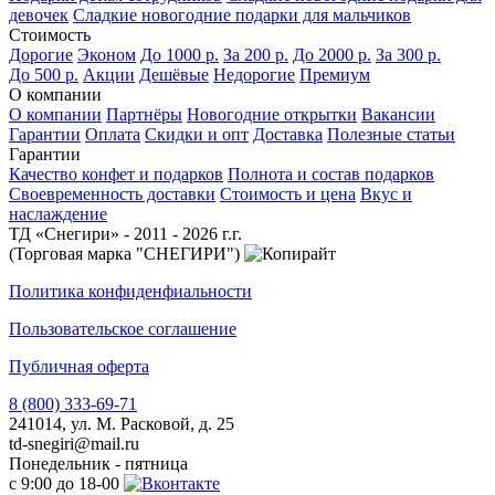
девочек
Сладкие новогодние подарки для мальчиков
Стоимость
Дорогие
Эконом
До 1000 р.
За 200 р.
До 2000 р.
За 300 р.
До 500 р.
Акции
Дешёвые
Недорогие
Премиум
О компании
О компании
Партнёры
Новогодние открытки
Вакансии
Гарантии
Оплата
Скидки и опт
Доставка
Полезные статьи
Гарантии
Качество конфет и подарков
Полнота и состав подарков
Своевременность доставки
Стоимость и цена
Вкус и
наслаждение
ТД «Снегири» - 2011 - 2026 г.г.
(Торговая марка "СНЕГИРИ")
Политика конфиденфиальности
Пользовательское соглашение
Публичная оферта
8 (800) 333-69-71
241014, ул. М. Расковой, д. 25
td-snegiri@mail.ru
Понедельник - пятница
с 9:00 до 18-00