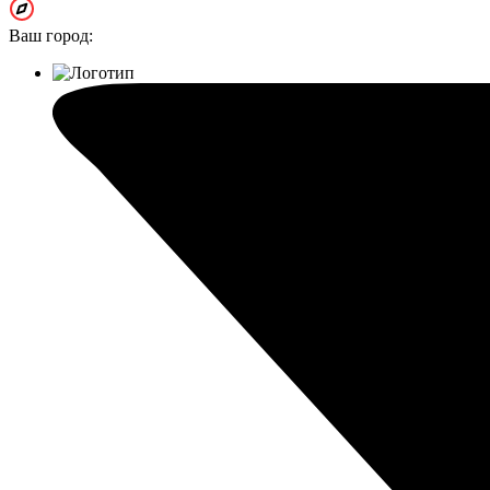
Ваш город: