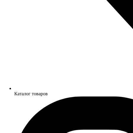
Каталог товаров