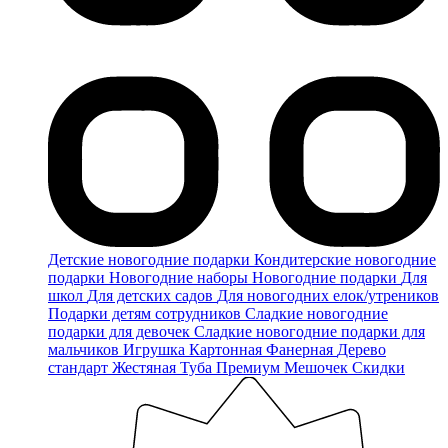
Детские новогодние подарки
Кондитерские новогодние
подарки
Новогодние наборы
Новогодние подарки
Для
школ
Для детских садов
Для новогодних елок/утреников
Подарки детям сотрудников
Сладкие новогодние
подарки для девочек
Сладкие новогодние подарки для
мальчиков
Игрушка
Картонная
Фанерная
Дерево
стандарт
Жестяная
Туба
Премиум
Мешочек
Скидки