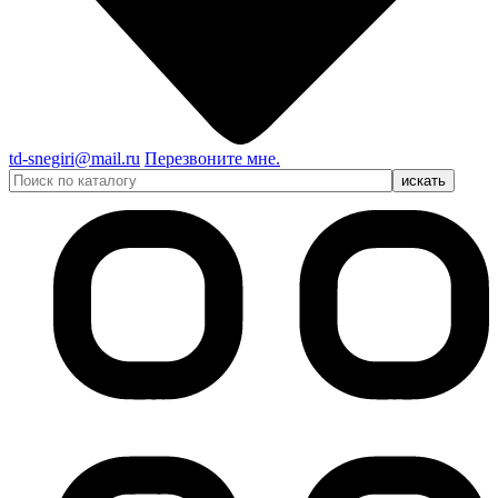
td-snegiri@mail.ru
Перезвоните мне.