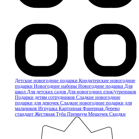
Детские новогодние подарки
Кондитерские новогодние
подарки
Новогодние наборы
Новогодние подарки
Для
школ
Для детских садов
Для новогодних елок/утреников
Подарки детям сотрудников
Сладкие новогодние
подарки для девочек
Сладкие новогодние подарки для
мальчиков
Игрушка
Картонная
Фанерная
Дерево
стандарт
Жестяная
Туба
Премиум
Мешочек
Скидки