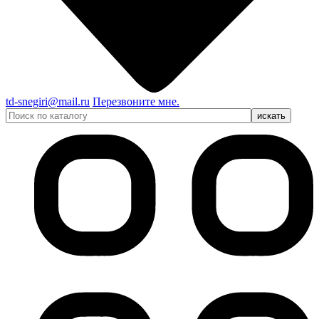
td-snegiri@mail.ru
Перезвоните мне.