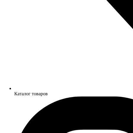
Каталог товаров