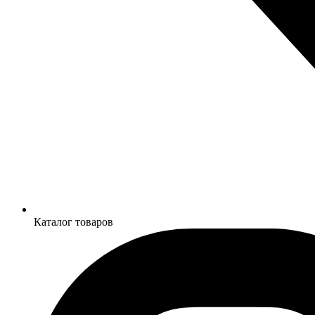
Каталог товаров