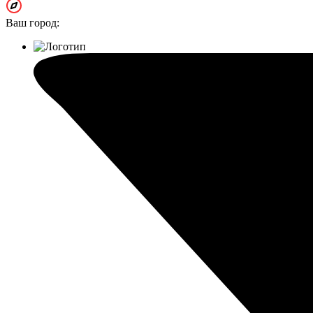
Ваш город: