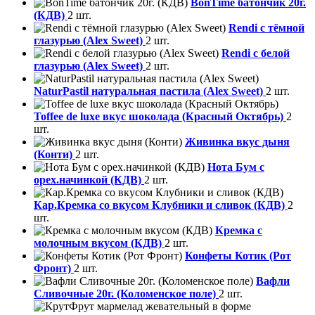
BonTime батончик 20г.
(КДВ)
2 шт.
Rendi с тёмной
глазурью (Alex Sweet)
2 шт.
Rendi с белой
глазурью (Alex Sweet)
2 шт.
NaturPastil натуральная пастила (Alex Sweet)
2 шт.
Toffee de luxe вкус шоколада (Красный Октябрь)
2
шт.
Живинка вкус дыня
(Конти)
2 шт.
Нота Бум с
орех.начинкой (КДВ)
2 шт.
Кар.Кремка со вкусом Клубники и сливок (КДВ)
2
шт.
Кремка с
молочным вкусом (КДВ)
2 шт.
Конфеты Котик (Рот
Фронт)
2 шт.
Вафли
Сливочные 20г. (Коломенское поле)
2 шт.