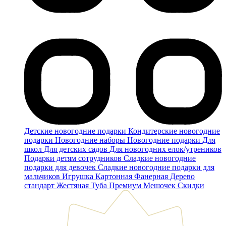
Детские новогодние подарки
Кондитерские новогодние
подарки
Новогодние наборы
Новогодние подарки
Для
школ
Для детских садов
Для новогодних елок/утреников
Подарки детям сотрудников
Сладкие новогодние
подарки для девочек
Сладкие новогодние подарки для
мальчиков
Игрушка
Картонная
Фанерная
Дерево
стандарт
Жестяная
Туба
Премиум
Мешочек
Скидки