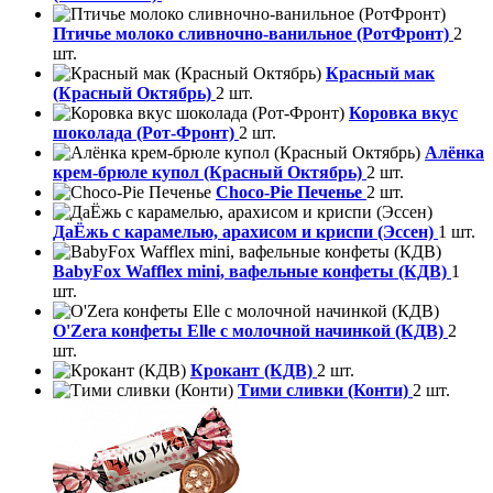
Птичье молоко сливночно-ванильное (РотФронт)
2
шт.
Красный мак
(Красный Октябрь)
2 шт.
Коровка вкус
шоколада (Рот-Фронт)
2 шт.
Алёнка
крем-брюле купол (Красный Октябрь)
2 шт.
Choco-Pie Печенье
2 шт.
ДаЁжь с карамелью, арахисом и криспи (Эссен)
1 шт.
BabyFox Wafflex mini, вафельные конфеты (КДВ)
1
шт.
O'Zera конфеты Elle с молочной начинкой (КДВ)
2
шт.
Крокант (КДВ)
2 шт.
Тими сливки (Конти)
2 шт.