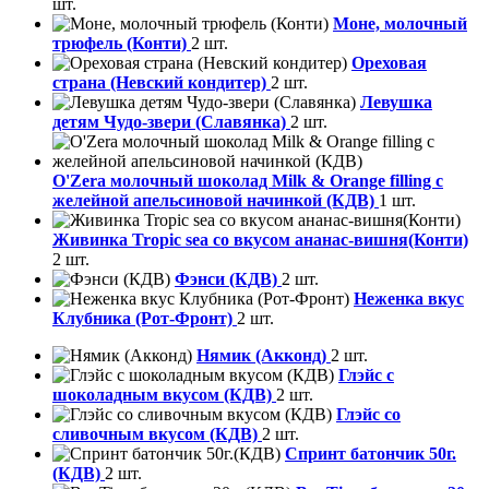
шт.
Моне, молочный
трюфель (Конти)
2 шт.
Ореховая
страна (Невский кондитер)
2 шт.
Левушка
детям Чудо-звери (Славянка)
2 шт.
O'Zera молочный шоколад Milk & Orange filling с
желейной апельсиновой начинкой (КДВ)
1 шт.
Живинка Tropic sea со вкусом ананас-вишня(Конти)
2 шт.
Фэнси (КДВ)
2 шт.
Неженка вкус
Клубника (Рот-Фронт)
2 шт.
Нямик (Акконд)
2 шт.
Глэйс с
шоколадным вкусом (КДВ)
2 шт.
Глэйс со
сливочным вкусом (КДВ)
2 шт.
Спринт батончик 50г.
(КДВ)
2 шт.