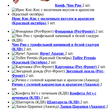
Конф. Чио Рио
2 шт.
Ирис Кис-Кис с молочным вкусом и арахисом
(Красный октябрь)
1 шт.
Фонарики (РотФронт)
2 шт.
Чио Рио с трюфельной начинкой в белой глазури
(КДВ)
2 шт.
Ярче! Арахис
2 шт.
Toffee Premio
(Красный Октябрь)
2 шт.
Картошка (Рот-Фронт)
2 шт.
Звездный дождь (Рот-
Фронт)
2 шт.
Ричио с соленой карамелью и арахисом (Акконд)
2
шт.
Конфета Jet`s с
печеньем (КДВ)
2 шт.
Шантарель (КДВ)
2 шт.
Лапки-Царапки (Акконд)
2