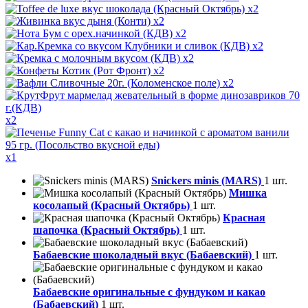
x2
x2
x2
x2
x2
x2
x2
x2
x1
Snickers minis (MARS)
1 шт.
Мишка
косолапый (Красный Октябрь)
1 шт.
Красная
шапочка (Красный Октябрь)
1 шт.
Бабаевские шоколадный вкус (Бабаевский)
1 шт.
Бабаевские оригинальные с фундуком и какао
(Бабаевский)
1 шт.