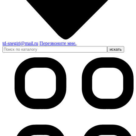
td-snegiri@mail.ru
Перезвоните мне.