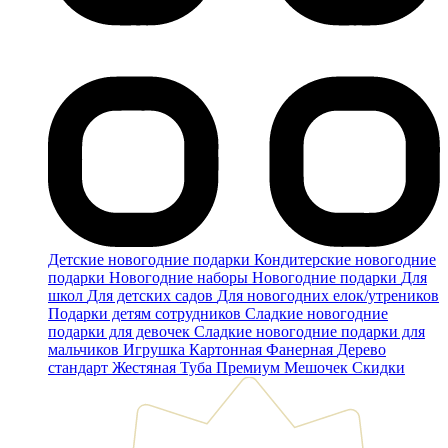
Детские новогодние подарки
Кондитерские новогодние
подарки
Новогодние наборы
Новогодние подарки
Для
школ
Для детских садов
Для новогодних елок/утреников
Подарки детям сотрудников
Сладкие новогодние
подарки для девочек
Сладкие новогодние подарки для
мальчиков
Игрушка
Картонная
Фанерная
Дерево
стандарт
Жестяная
Туба
Премиум
Мешочек
Скидки