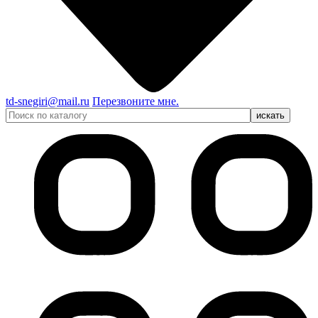
td-snegiri@mail.ru
Перезвоните мне.