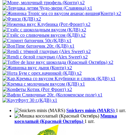
x2
x1
x2
x2
x2
x2
x2
x1
x1
x2
x2
x2
x2
x2
x1
x1
x2
x1
x1
Snickers minis (MARS)
1 шт.
Мишка
косолапый (Красный Октябрь)
1 шт.