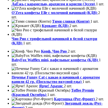
ДаЁжь с карамелью, арахисом и криспи (Эссен)
1 шт.
O'Zera конфеты Elle с молочной начинкой (КДВ)
2
шт.
Тими сливки (Конти)
1 шт.
Крокант (КДВ)
2 шт.
Чио Рио с трюфельной начинкой в белой глазури
(КДВ)
1 шт.
Конф. Чио Рио
2 шт.
BabyFox Wafflex mini, вафельные конфеты (КДВ)
1
шт.
Печенье Funny Сat с какао и начинкой с ароматом
ванили 42 гр. (Посольство вкусной еды)
1 шт.
Ярче! Арахис
2 шт.
Toffee Premio
(Красный Октябрь)
1 шт.
Картошка (Рот-Фронт)
2 шт.
Звездный дождь (Рот-
Фронт)
2 шт.