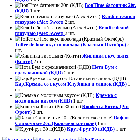
BonTime батончик 20г.
(КДВ)
1 шт.
Rendi с тёмной
глазурью (Alex Sweet)
2 шт.
Rendi с белой
глазурью (Alex Sweet)
2 шт.
Toffee de luxe вкус шоколада (Красный Октябрь)
2
шт.
Живинка вкус дыня
(Конти)
2 шт.
Нота Бум с
орех.начинкой (КДВ)
2 шт.
Кар.Кремка со вкусом Клубники и сливок (КДВ)
1
шт.
Кремка с
молочным вкусом (КДВ)
1 шт.
Конфеты Котик (Рот
Фронт)
2 шт.
Вафли
Сливочные 20г. (Коломенское поле)
1 шт.
КрутФрут 30 г.(КДВ)
1 шт.