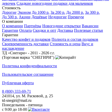
девочек
Сладкие новогодние подарки для мальчиков
Стоимость
Дорогие
Эконом
До 1000 р.
За 200 р.
До 2000 р.
За 300 р.
До 500 р.
Акции
Дешёвые
Недорогие
Премиум
О компании
О компании
Партнёры
Новогодние открытки
Вакансии
Гарантии
Оплата
Скидки и опт
Доставка
Полезные статьи
Гарантии
Качество конфет и подарков
Полнота и состав подарков
Своевременность доставки
Стоимость и цена
Вкус и
наслаждение
ТД «Снегири» - 2011 - 2026 г.г.
(Торговая марка "СНЕГИРИ")
Политика конфиденфиальности
Пользовательское соглашение
Публичная оферта
8 (800) 333-69-71
241014, ул. М. Расковой, д. 25
td-snegiri@mail.ru
Понедельник - пятница
с 9:00 до 18-00