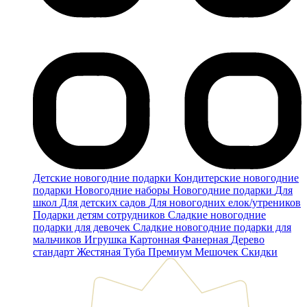
Детские новогодние подарки
Кондитерские новогодние
подарки
Новогодние наборы
Новогодние подарки
Для
школ
Для детских садов
Для новогодних елок/утреников
Подарки детям сотрудников
Сладкие новогодние
подарки для девочек
Сладкие новогодние подарки для
мальчиков
Игрушка
Картонная
Фанерная
Дерево
стандарт
Жестяная
Туба
Премиум
Мешочек
Скидки