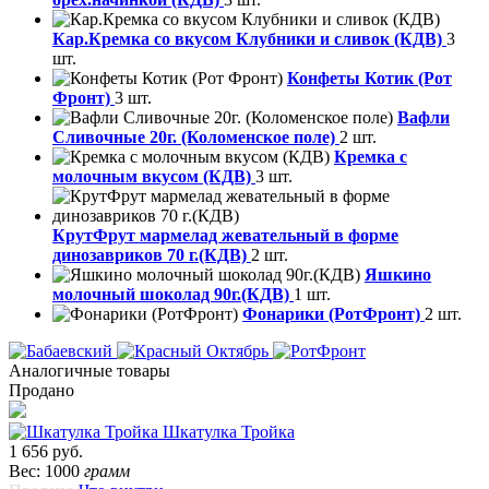
Кар.Кремка со вкусом Клубники и сливок (КДВ)
3
шт.
Конфеты Котик (Рот
Фронт)
3 шт.
Вафли
Сливочные 20г. (Коломенское поле)
2 шт.
Кремка с
молочным вкусом (КДВ)
3 шт.
КрутФрут мармелад жевательный в форме
динозавриков 70 г.(КДВ)
2 шт.
Яшкино
молочный шоколад 90г.(КДВ)
1 шт.
Фонарики (РотФронт)
2 шт.
Аналогичные товары
Продано
Шкатулка Тройка
1 656 руб.
Вес: 1000
грамм