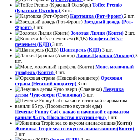
Toffee Premio
(Красный Октябрь)
3 шт.
Картошка (Рот-Фронт)
2 шт.
Звездный дождь (Рот-
Фронт)
3 шт.
Золотая Лилия (Конти)
2 шт.
Конфета Jet`s с
печеньем (КДВ)
3 шт.
Шантарель (КДВ)
3 шт.
Лапки-Царапки (Акконд)
3
шт.
Моне, молочный
трюфель (Конти)
3 шт.
Ореховая
страна (Невский кондитер)
3 шт.
Левушка
детям Чудо-звери (Славянка)
3 шт.
Печенье Funny Сat с какао и начинкой с ароматом
ванили 95 гр. (Посольство вкусной еды)
1 шт.
Живинка Tropic sea со вкусом ананас-вишня(Конти)
3 шт.
Фэнси (КДВ)
3 шт.