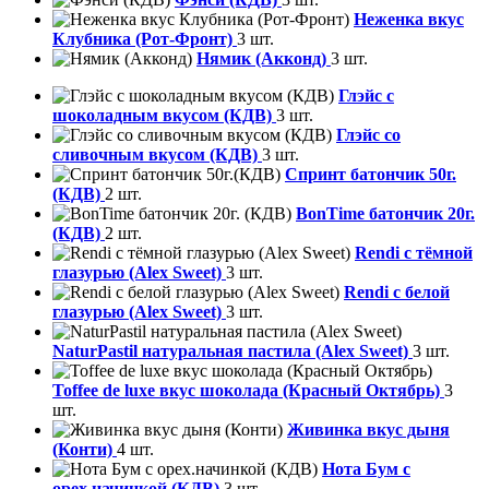
Неженка вкус
Клубника (Рот-Фронт)
3 шт.
Нямик (Акконд)
3 шт.
Глэйс с
шоколадным вкусом (КДВ)
3 шт.
Глэйс со
сливочным вкусом (КДВ)
3 шт.
Спринт батончик 50г.
(КДВ)
2 шт.
BonTime батончик 20г.
(КДВ)
2 шт.
Rendi с тёмной
глазурью (Alex Sweet)
3 шт.
Rendi с белой
глазурью (Alex Sweet)
3 шт.
NaturPastil натуральная пастила (Alex Sweet)
3 шт.
Toffee de luxe вкус шоколада (Красный Октябрь)
3
шт.
Живинка вкус дыня
(Конти)
4 шт.
Нота Бум с
орех.начинкой (КДВ)
3 шт.