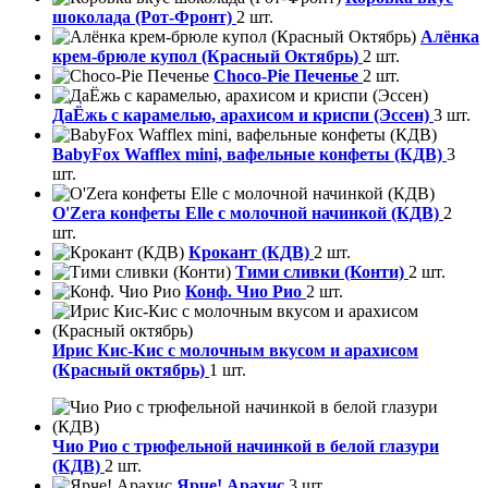
шоколада (Рот-Фронт)
2 шт.
Алёнка
крем-брюле купол (Красный Октябрь)
2 шт.
Choco-Pie Печенье
2 шт.
ДаЁжь с карамелью, арахисом и криспи (Эссен)
3 шт.
BabyFox Wafflex mini, вафельные конфеты (КДВ)
3
шт.
O'Zera конфеты Elle с молочной начинкой (КДВ)
2
шт.
Крокант (КДВ)
2 шт.
Тими сливки (Конти)
2 шт.
Конф. Чио Рио
2 шт.
Ирис Кис-Кис с молочным вкусом и арахисом
(Красный октябрь)
1 шт.
Чио Рио с трюфельной начинкой в белой глазури
(КДВ)
2 шт.
Ярче! Арахис
3 шт.