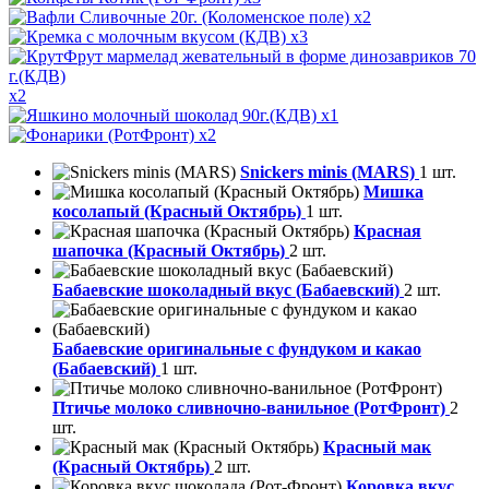
x2
x3
x2
x1
x2
Snickers minis (MARS)
1 шт.
Мишка
косолапый (Красный Октябрь)
1 шт.
Красная
шапочка (Красный Октябрь)
2 шт.
Бабаевские шоколадный вкус (Бабаевский)
2 шт.
Бабаевские оригинальные с фундуком и какао
(Бабаевский)
1 шт.
Птичье молоко сливночно-ванильное (РотФронт)
2
шт.
Красный мак
(Красный Октябрь)
2 шт.
Коровка вкус