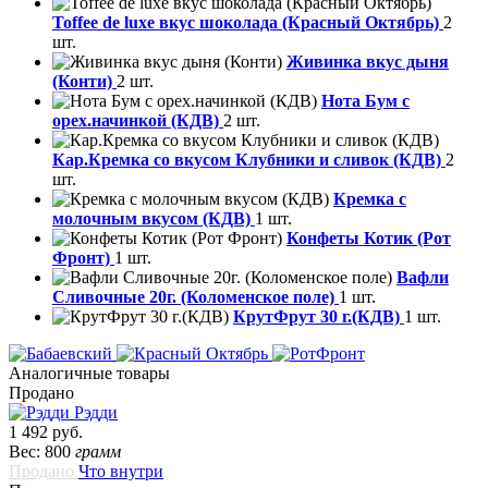
Toffee de luxe вкус шоколада (Красный Октябрь)
2
шт.
Живинка вкус дыня
(Конти)
2 шт.
Нота Бум с
орех.начинкой (КДВ)
2 шт.
Кар.Кремка со вкусом Клубники и сливок (КДВ)
2
шт.
Кремка с
молочным вкусом (КДВ)
1 шт.
Конфеты Котик (Рот
Фронт)
1 шт.
Вафли
Сливочные 20г. (Коломенское поле)
1 шт.
КрутФрут 30 г.(КДВ)
1 шт.
Аналогичные товары
Продано
Рэдди
1 492 руб.
Вес: 800
грамм
Продано
Что внутри