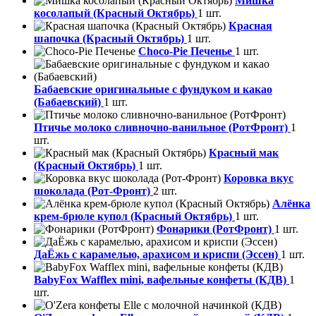
Мишка
косолапый (Красный Октябрь)
1 шт.
Красная
шапочка (Красный Октябрь)
1 шт.
Choco-Pie Печенье
1 шт.
Бабаевские оригинальные с фундуком и какао
(Бабаевский)
1 шт.
Птичье молоко сливночно-ванильное (РотФронт)
1
шт.
Красный мак
(Красный Октябрь)
1 шт.
Коровка вкус
шоколада (Рот-Фронт)
2 шт.
Алёнка
крем-брюле купол (Красный Октябрь)
1 шт.
Фонарики (РотФронт)
1 шт.
ДаЁжь с карамелью, арахисом и криспи (Эссен)
1 шт.
BabyFox Wafflex mini, вафельные конфеты (КДВ)
1
шт.