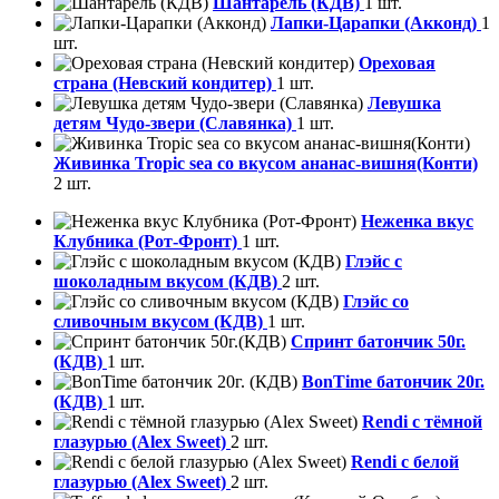
Шантарель (КДВ)
1 шт.
Лапки-Царапки (Акконд)
1
шт.
Ореховая
страна (Невский кондитер)
1 шт.
Левушка
детям Чудо-звери (Славянка)
1 шт.
Живинка Tropic sea со вкусом ананас-вишня(Конти)
2 шт.
Неженка вкус
Клубника (Рот-Фронт)
1 шт.
Глэйс с
шоколадным вкусом (КДВ)
2 шт.
Глэйс со
сливочным вкусом (КДВ)
1 шт.
Спринт батончик 50г.
(КДВ)
1 шт.
BonTime батончик 20г.
(КДВ)
1 шт.
Rendi с тёмной
глазурью (Alex Sweet)
2 шт.
Rendi с белой
глазурью (Alex Sweet)
2 шт.