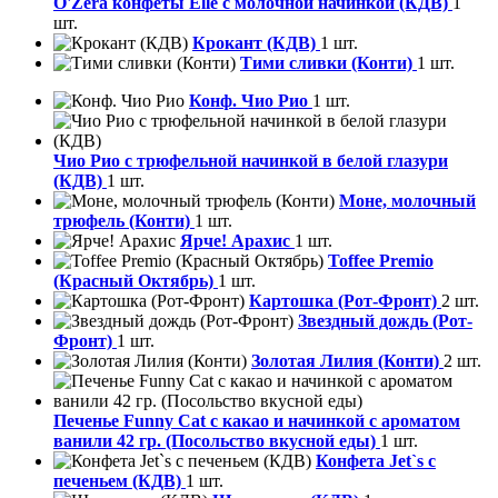
O'Zera конфеты Elle с молочной начинкой (КДВ)
1
шт.
Крокант (КДВ)
1 шт.
Тими сливки (Конти)
1 шт.
Конф. Чио Рио
1 шт.
Чио Рио с трюфельной начинкой в белой глазури
(КДВ)
1 шт.
Моне, молочный
трюфель (Конти)
1 шт.
Ярче! Арахис
1 шт.
Toffee Premio
(Красный Октябрь)
1 шт.
Картошка (Рот-Фронт)
2 шт.
Звездный дождь (Рот-
Фронт)
1 шт.
Золотая Лилия (Конти)
2 шт.
Печенье Funny Сat с какао и начинкой с ароматом
ванили 42 гр. (Посольство вкусной еды)
1 шт.
Конфета Jet`s с
печеньем (КДВ)
1 шт.