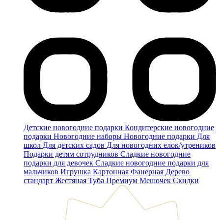
Детские новогодние подарки
Кондитерские новогодние
подарки
Новогодние наборы
Новогодние подарки
Для
школ
Для детских садов
Для новогодних елок/утреников
Подарки детям сотрудников
Сладкие новогодние
подарки для девочек
Сладкие новогодние подарки для
мальчиков
Игрушка
Картонная
Фанерная
Дерево
стандарт
Жестяная
Туба
Премиум
Мешочек
Скидки