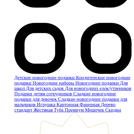
Детские новогодние подарки
Кондитерские новогодние
подарки
Новогодние наборы
Новогодние подарки
Для
школ
Для детских садов
Для новогодних елок/утреников
Подарки детям сотрудников
Сладкие новогодние
подарки для девочек
Сладкие новогодние подарки для
мальчиков
Игрушка
Картонная
Фанерная
Дерево
стандарт
Жестяная
Туба
Премиум
Мешочек
Скидки