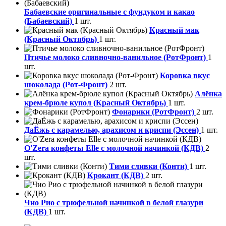
Бабаевские оригинальные с фундуком и какао
(Бабаевский)
1 шт.
Красный мак
(Красный Октябрь)
1 шт.
Птичье молоко сливночно-ванильное (РотФронт)
1
шт.
Коровка вкус
шоколада (Рот-Фронт)
2 шт.
Алёнка
крем-брюле купол (Красный Октябрь)
1 шт.
Фонарики (РотФронт)
2 шт.
ДаЁжь с карамелью, арахисом и криспи (Эссен)
1 шт.
O'Zera конфеты Elle с молочной начинкой (КДВ)
2
шт.
Тими сливки (Конти)
1 шт.
Крокант (КДВ)
2 шт.
Чио Рио с трюфельной начинкой в белой глазури
(КДВ)
1 шт.