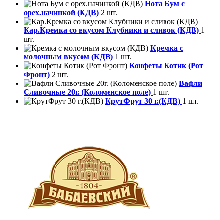
Нота Бум с
орех.начинкой (КДВ)
2 шт.
Кар.Кремка со вкусом Клубники и сливок (КДВ)
1
шт.
Кремка с
молочным вкусом (КДВ)
1 шт.
Конфеты Котик (Рот
Фронт)
2 шт.
Вафли
Сливочные 20г. (Коломенское поле)
1 шт.
КрутФрут 30 г.(КДВ)
1 шт.