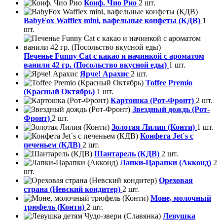
Конф. Чио Рио
2 шт.
BabyFox Wafflex mini, вафельные конфеты (КДВ)
1
шт.
Печенье Funny Сat с какао и начинкой с ароматом
ванили 42 гр. (Посольство вкусной еды)
1 шт.
Ярче! Арахис
2 шт.
Toffee Premio
(Красный Октябрь)
1 шт.
Картошка (Рот-Фронт)
2 шт.
Звездный дождь (Рот-
Фронт)
2 шт.
Золотая Лилия (Конти)
1 шт.
Конфета Jet`s с
печеньем (КДВ)
2 шт.
Шантарель (КДВ)
2 шт.
Лапки-Царапки (Акконд)
2
шт.
Ореховая
страна (Невский кондитер)
2 шт.
Моне, молочный
трюфель (Конти)
2 шт.
Левушка