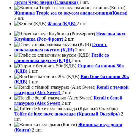
детям Чудо-звери (Славянка)
1 шт.
Живинка Tropic sea со вкусом ананас-вишня(Конти)
2 шт.
Фэнси (КДВ)
2 шт.
Неженка вкус
Клубника (Рот-Фронт)
2 шт.
Глэйс с
шоколадным вкусом (КДВ)
2 шт.
Глэйс со
сливочным вкусом (КДВ)
2 шт.
Спринт батончик 50г.
(КДВ)
1 шт.
BonTime батончик 20г.
(КДВ)
1 шт.
Rendi с тёмной
глазурью (Alex Sweet)
2 шт.
Rendi с белой
глазурью (Alex Sweet)
2 шт.
Toffee de luxe вкус шоколада (Красный Октябрь)
2
шт.
Живинка вкус дыня
(Конти)
2 шт.