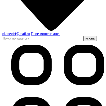
td-snegiri@mail.ru
Перезвоните мне.